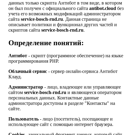
данных только скрипта Антибот в том виде, в котором
он был получен с официального сайта
antibot.cloud
без
учета его возможных модификаций администратором
сайта
service-bosch-rnd.ru
. Данная страница не
описывает политики и функционал других частей и
скриптов сайта
service-bosch-rnd.ru
.
Определение понятий:
Антибот
- скрипт (программное обеспечение) на языке
программирования PHP.
Облачный сервис
- сервер онлайн-сервиса Антибот
Клауд.
Администратор
- лицо, владеющее или управляющее
сайтом
service-bosch-rnd.ru
и являющееся оператором
персональных данных. Контактные данные
администратора доступны в разделе "Контакты" на
сайте.
Пользователь
- лицо (посетитель), посещающее и
использующее сайт с помощью интернет браузера.
Cookies
- уникальный фрагмент данных, который сайт